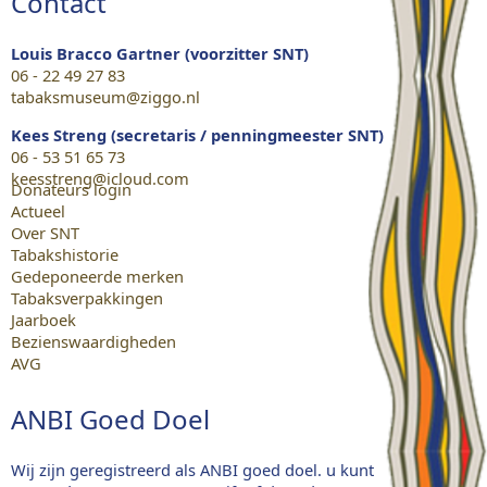
Contact
Louis Bracco Gartner (voorzitter SNT)
06 - 22 49 27 83
tabaksmuseum@ziggo.nl
Kees Streng (secretaris / penningmeester SNT)
06 - 53 51 65 73
keesstreng@icloud.com
Donateurs login
Actueel
Over SNT
Tabakshistorie
Gedeponeerde merken
Tabaksverpakkingen
Jaarboek
Bezienswaardigheden
AVG
ANBI Goed Doel
Wij zijn geregistreerd als ANBI goed doel. u kunt