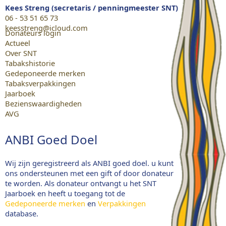
Kees Streng (secretaris / penningmeester SNT)
06 - 53 51 65 73
keesstreng@icloud.com
Donateurs login
Actueel
Over SNT
Tabakshistorie
Gedeponeerde merken
Tabaksverpakkingen
Jaarboek
Bezienswaardigheden
AVG
ANBI Goed Doel
Wij zijn geregistreerd als ANBI goed doel. u kunt
ons ondersteunen met een gift of door donateur
te worden. Als donateur ontvangt u het SNT
Jaarboek en heeft u toegang tot de
Gedeponeerde merken
en
Verpakkingen
database.