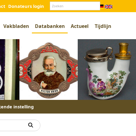
act
Donateurs login
Vakbladen
Databanken
Actueel
Tijdlijn
kende instelling