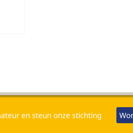
teur en steun onze stichting
Wor