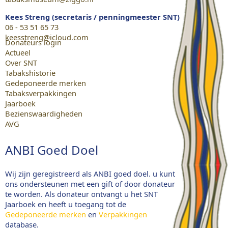
Kees Streng (secretaris / penningmeester SNT)
06 - 53 51 65 73
keesstreng@icloud.com
Donateurs login
Actueel
Over SNT
Tabakshistorie
Gedeponeerde merken
Tabaksverpakkingen
Jaarboek
Bezienswaardigheden
AVG
ANBI Goed Doel
Wij zijn geregistreerd als ANBI goed doel. u kunt
ons ondersteunen met een gift of door donateur
te worden. Als donateur ontvangt u het SNT
Jaarboek en heeft u toegang tot de
Gedeponeerde merken
en
Verpakkingen
database.