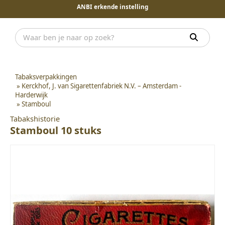
ANBI erkende instelling
Tabaksverpakkingen
»
Kerckhof, J. van Sigarettenfabriek N.V. – Amsterdam -
Harderwijk
»
Stamboul
Tabakshistorie
Stamboul 10 stuks