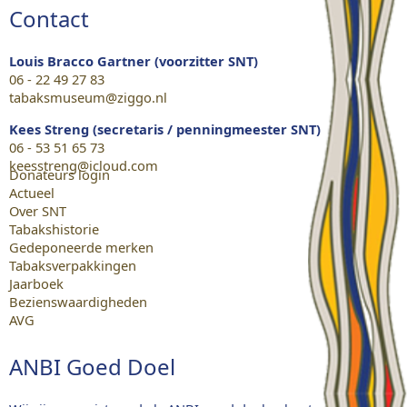
Contact
Louis Bracco Gartner (voorzitter SNT)
06 - 22 49 27 83
tabaksmuseum@ziggo.nl
Kees Streng (secretaris / penningmeester SNT)
06 - 53 51 65 73
keesstreng@icloud.com
Donateurs login
Actueel
Over SNT
Tabakshistorie
Gedeponeerde merken
Tabaksverpakkingen
Jaarboek
Bezienswaardigheden
AVG
ANBI Goed Doel