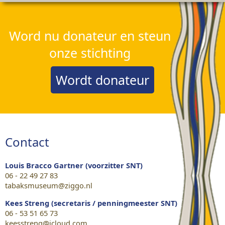
Word nu donateur en steun
onze stichting
Wordt donateur
Contact
Louis Bracco Gartner (voorzitter SNT)
06 - 22 49 27 83
tabaksmuseum@ziggo.nl
Kees Streng (secretaris / penningmeester SNT)
06 - 53 51 65 73
keesstreng@icloud.com