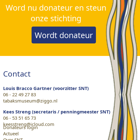
Word nu donateur en steun
onze stichting
Wordt donateur
Contact
Louis Bracco Gartner (voorzitter SNT)
06 - 22 49 27 83
tabaksmuseum@ziggo.nl
Kees Streng (secretaris / penningmeester SNT)
06 - 53 51 65 73
keesstreng@icloud.com
Donateurs login
Actueel
Over SNT