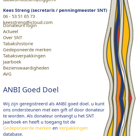
Kees Streng (secretaris / penningmeester SNT)
06 - 53 51 65 73
keesstreng@icloud.com
Donateurs login
Actueel
Over SNT
Tabakshistorie
Gedeponeerde merken
Tabaksverpakkingen
Jaarboek
Bezienswaardigheden
AVG
ANBI Goed Doel
Wij zijn geregistreerd als ANBI goed doel. u kunt
ons ondersteunen met een gift of door donateur
te worden. Als donateur ontvangt u het SNT
Jaarboek en heeft u toegang tot de
Gedeponeerde merken
en
Verpakkingen
database.