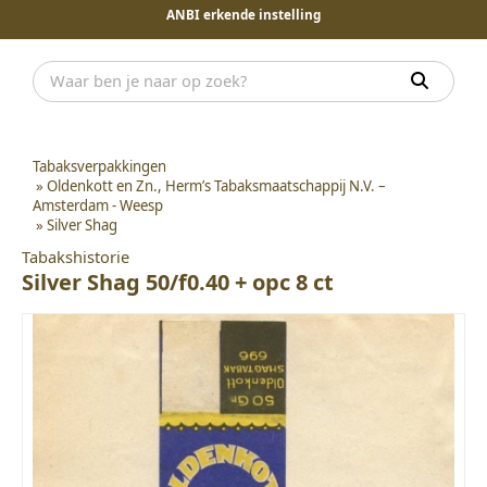
ANBI erkende instelling
Tabaksverpakkingen
»
Oldenkott en Zn., Herm’s Tabaksmaatschappij N.V. –
Amsterdam - Weesp
»
Silver Shag
Tabakshistorie
Silver Shag 50/f0.40 + opc 8 ct