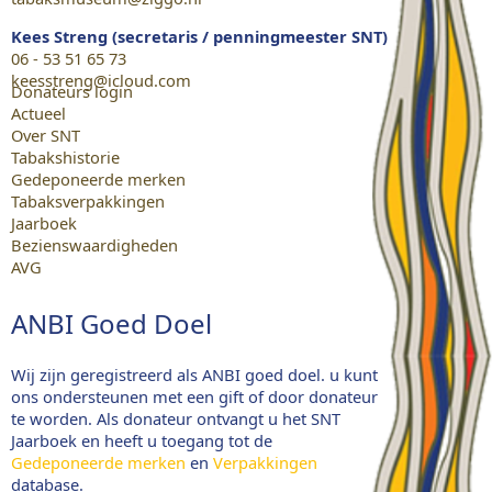
Kees Streng (secretaris / penningmeester SNT)
06 - 53 51 65 73
keesstreng@icloud.com
Donateurs login
Actueel
Over SNT
Tabakshistorie
Gedeponeerde merken
Tabaksverpakkingen
Jaarboek
Bezienswaardigheden
AVG
ANBI Goed Doel
Wij zijn geregistreerd als ANBI goed doel. u kunt
ons ondersteunen met een gift of door donateur
te worden. Als donateur ontvangt u het SNT
Jaarboek en heeft u toegang tot de
Gedeponeerde merken
en
Verpakkingen
database.