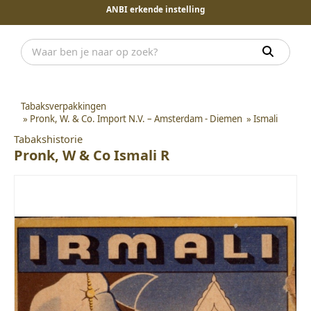
ANBI erkende instelling
Tabaksverpakkingen
»
Pronk, W. & Co. Import N.V. – Amsterdam - Diemen
»
Ismali
Tabakshistorie
Pronk, W & Co Ismali R