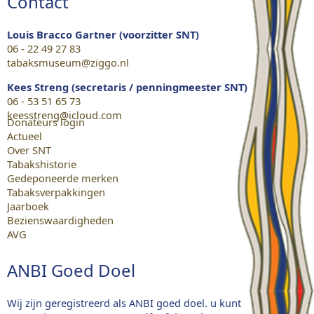
Contact
Louis Bracco Gartner (voorzitter SNT)
06 - 22 49 27 83
tabaksmuseum@ziggo.nl
Kees Streng (secretaris / penningmeester SNT)
06 - 53 51 65 73
keesstreng@icloud.com
Donateurs login
Actueel
Over SNT
Tabakshistorie
Gedeponeerde merken
Tabaksverpakkingen
Jaarboek
Bezienswaardigheden
AVG
ANBI Goed Doel
Wij zijn geregistreerd als ANBI goed doel. u kunt