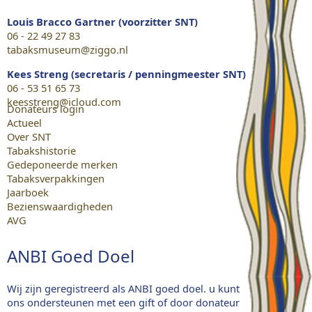
Louis Bracco Gartner (voorzitter SNT)
06 - 22 49 27 83
tabaksmuseum@ziggo.nl
Kees Streng (secretaris / penningmeester SNT)
06 - 53 51 65 73
keesstreng@icloud.com
Donateurs login
Actueel
Over SNT
Tabakshistorie
Gedeponeerde merken
Tabaksverpakkingen
Jaarboek
Bezienswaardigheden
AVG
ANBI Goed Doel
Wij zijn geregistreerd als ANBI goed doel. u kunt
ons ondersteunen met een gift of door donateur