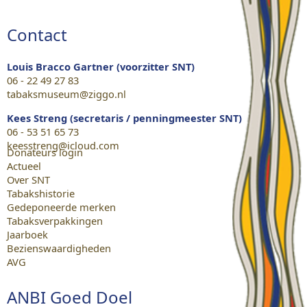
Contact
Louis Bracco Gartner (voorzitter SNT)
06 - 22 49 27 83
tabaksmuseum@ziggo.nl
Kees Streng (secretaris / penningmeester SNT)
06 - 53 51 65 73
keesstreng@icloud.com
Donateurs login
Actueel
Over SNT
Tabakshistorie
Gedeponeerde merken
Tabaksverpakkingen
Jaarboek
Bezienswaardigheden
AVG
ANBI Goed Doel