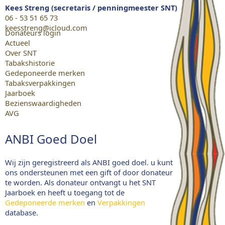
Kees Streng (secretaris / penningmeester SNT)
06 - 53 51 65 73
keesstreng@icloud.com
Donateurs login
Actueel
Over SNT
Tabakshistorie
Gedeponeerde merken
Tabaksverpakkingen
Jaarboek
Bezienswaardigheden
AVG
ANBI Goed Doel
Wij zijn geregistreerd als ANBI goed doel. u kunt
ons ondersteunen met een gift of door donateur
te worden. Als donateur ontvangt u het SNT
Jaarboek en heeft u toegang tot de
Gedeponeerde merken
en
Verpakkingen
database.