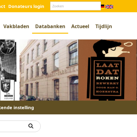
act
Donateurs login
Vakbladen
Databanken
Actueel
Tijdlijn
kende instelling