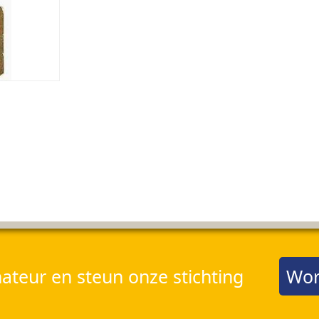
teur en steun onze stichting
Wor