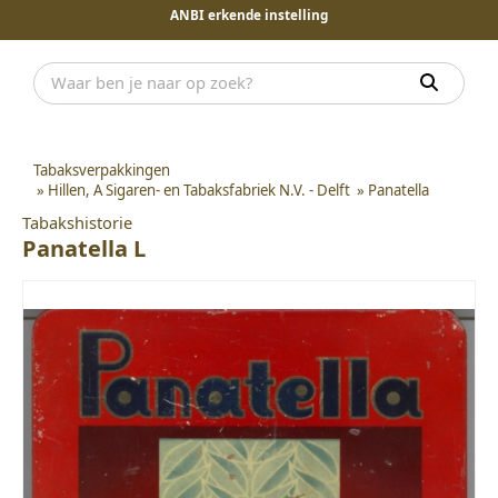
ANBI erkende instelling
Tabaksverpakkingen
»
Hillen, A Sigaren- en Tabaksfabriek N.V. - Delft
»
Panatella
Tabakshistorie
Panatella L