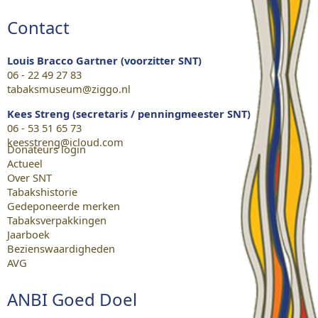
Contact
Louis Bracco Gartner (voorzitter SNT)
06 - 22 49 27 83
tabaksmuseum@ziggo.nl
Kees Streng (secretaris / penningmeester SNT)
06 - 53 51 65 73
keesstreng@icloud.com
Donateurs login
Actueel
Over SNT
Tabakshistorie
Gedeponeerde merken
Tabaksverpakkingen
Jaarboek
Bezienswaardigheden
AVG
ANBI Goed Doel