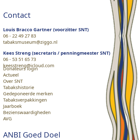
Contact
Louis Bracco Gartner (voorzitter SNT)
06 - 22 49 27 83
tabaksmuseum@ziggo.nl
Kees Streng (secretaris / penningmeester SNT)
06 - 53 51 65 73
keesstreng@icloud.com
Donateurs login
Actueel
Over SNT
Tabakshistorie
Gedeponeerde merken
Tabaksverpakkingen
Jaarboek
Bezienswaardigheden
AVG
ANBI Goed Doel