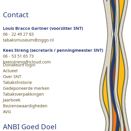
Contact
Louis Bracco Gartner (voorzitter SNT)
06 - 22 49 27 83
tabaksmuseum@ziggo.nl
Kees Streng (secretaris / penningmeester SNT)
06 - 53 51 65 73
keesstreng@icloud.com
Donateurs login
Actueel
Over SNT
Tabakshistorie
Gedeponeerde merken
Tabaksverpakkingen
Jaarboek
Bezienswaardigheden
AVG
ANBI Goed Doel