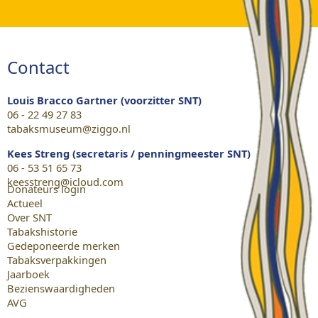
Contact
Louis Bracco Gartner (voorzitter SNT)
06 - 22 49 27 83
tabaksmuseum@ziggo.nl
Kees Streng (secretaris / penningmeester SNT)
06 - 53 51 65 73
keesstreng@icloud.com
Donateurs login
Actueel
Over SNT
Tabakshistorie
Gedeponeerde merken
Tabaksverpakkingen
Jaarboek
Bezienswaardigheden
AVG