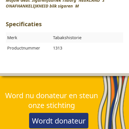
Majoie Gebr. Sigarenfabriek Tilburg NEERLAND''S
ONAFHANKELIJKHEID blik sigaren M
Specificaties
Merk
Tabakshistorie
Productnummer
1313
Word nu donateur en steun
onze stichting
Wordt donateur