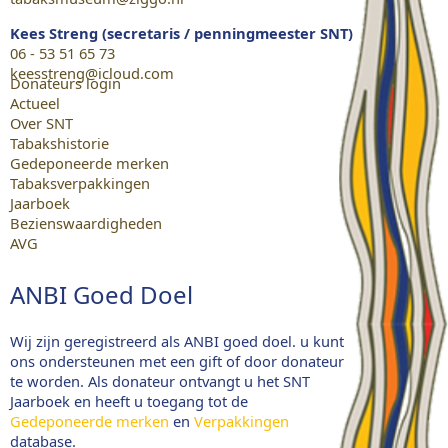
Kees Streng (secretaris / penningmeester SNT)
06 - 53 51 65 73
keesstreng@icloud.com
Donateurs login
Actueel
Over SNT
Tabakshistorie
Gedeponeerde merken
Tabaksverpakkingen
Jaarboek
Bezienswaardigheden
AVG
ANBI Goed Doel
Wij zijn geregistreerd als ANBI goed doel. u kunt
ons ondersteunen met een gift of door donateur
te worden. Als donateur ontvangt u het SNT
Jaarboek en heeft u toegang tot de
Gedeponeerde merken
en
Verpakkingen
database.