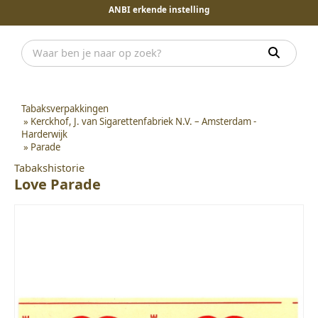
ANBI erkende instelling
Tabaksverpakkingen
»
Kerckhof, J. van Sigarettenfabriek N.V. – Amsterdam -
Harderwijk
»
Parade
Tabakshistorie
Love Parade