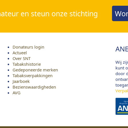
teur en steun onze stichting
Wor
Donateurs login
ANB
Actueel
Over SNT
Wij zi
Tabakshistorie
kunt o
Gedeponeerde merken
door d
Tabaksverpakkingen
ontvan
Jaarboek
toega
Bezienswaardigheden
Verpa
AVG