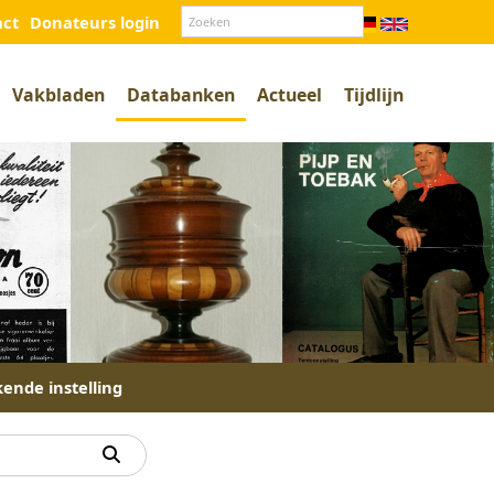
act
Donateurs login
Vakbladen
Databanken
Actueel
Tijdlijn
kende instelling