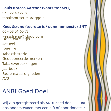
Louis Bracco Gartner (voorzitter SNT)
06 - 22 49 27 83
tabaksmuseum@ziggo.nl
Kees Streng (secretaris / penningmeester SNT)
06 - 53 51 65 73
keesstreng@icloud.com
Donateurs login
Actueel
Over SNT
Tabakshistorie
Gedeponeerde merken
Tabaksverpakkingen
Jaarboek
Bezienswaardigheden
AVG
ANBI Goed Doel
Wij zijn geregistreerd als ANBI goed doel. u kunt
ons ondersteunen met een gift of door donateur