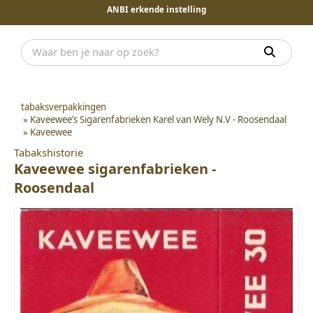
ANBI erkende instelling
tabaksverpakkingen
»
Kaveewee’s Sigarenfabrieken Karel van Wely N.V - Roosendaal
»
Kaveewee
Tabakshistorie
Kaveewee sigarenfabrieken -
Roosendaal