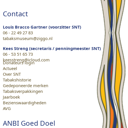
Contact
Louis Bracco Gartner (voorzitter SNT)
06 - 22 49 27 83
tabaksmuseum@ziggo.nl
Kees Streng (secretaris / penningmeester SNT)
06 - 53 51 65 73
keesstreng@icloud.com
Donateurs login
Actueel
Over SNT
Tabakshistorie
Gedeponeerde merken
Tabaksverpakkingen
Jaarboek
Bezienswaardigheden
AVG
ANBI Goed Doel