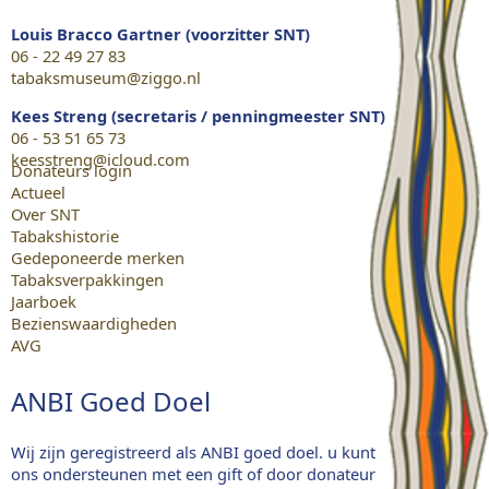
Louis Bracco Gartner (voorzitter SNT)
06 - 22 49 27 83
tabaksmuseum@ziggo.nl
Kees Streng (secretaris / penningmeester SNT)
06 - 53 51 65 73
keesstreng@icloud.com
Donateurs login
Actueel
Over SNT
Tabakshistorie
Gedeponeerde merken
Tabaksverpakkingen
Jaarboek
Bezienswaardigheden
AVG
ANBI Goed Doel
Wij zijn geregistreerd als ANBI goed doel. u kunt
ons ondersteunen met een gift of door donateur