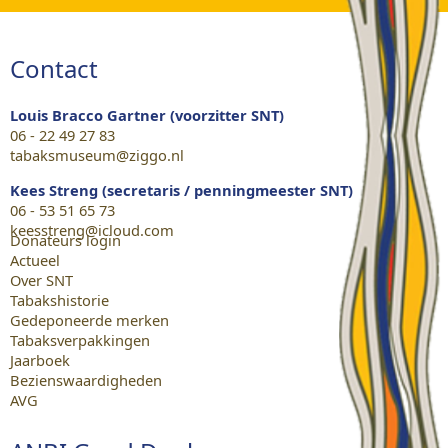
Contact
Louis Bracco Gartner (voorzitter SNT)
06 - 22 49 27 83
tabaksmuseum@ziggo.nl
Kees Streng (secretaris / penningmeester SNT)
06 - 53 51 65 73
keesstreng@icloud.com
Donateurs login
Actueel
Over SNT
Tabakshistorie
Gedeponeerde merken
Tabaksverpakkingen
Jaarboek
Bezienswaardigheden
AVG