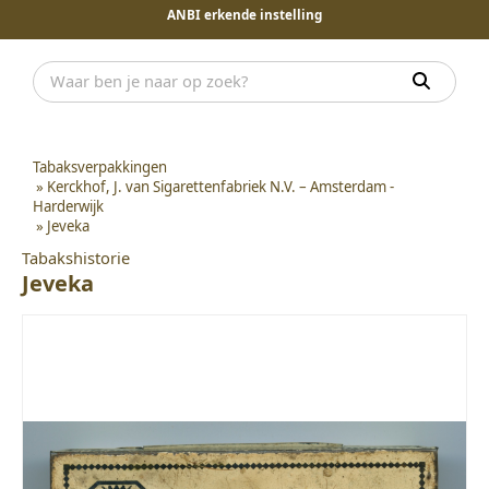
ANBI erkende instelling
Tabaksverpakkingen
»
Kerckhof, J. van Sigarettenfabriek N.V. – Amsterdam -
Harderwijk
»
Jeveka
Tabakshistorie
Jeveka