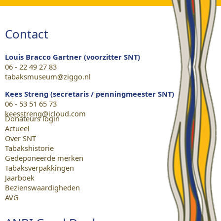
Contact
Louis Bracco Gartner (voorzitter SNT)
06 - 22 49 27 83
tabaksmuseum@ziggo.nl
Kees Streng (secretaris / penningmeester SNT)
06 - 53 51 65 73
keesstreng@icloud.com
Donateurs login
Actueel
Over SNT
Tabakshistorie
Gedeponeerde merken
Tabaksverpakkingen
Jaarboek
Bezienswaardigheden
AVG