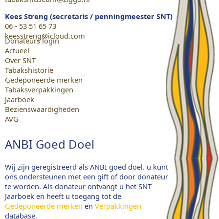
Kees Streng (secretaris / penningmeester SNT)
06 - 53 51 65 73
keesstreng@icloud.com
Donateurs login
Actueel
Over SNT
Tabakshistorie
Gedeponeerde merken
Tabaksverpakkingen
Jaarboek
Bezienswaardigheden
AVG
ANBI Goed Doel
Wij zijn geregistreerd als ANBI goed doel. u kunt
ons ondersteunen met een gift of door donateur
te worden. Als donateur ontvangt u het SNT
Jaarboek en heeft u toegang tot de
Gedeponeerde merken
en
Verpakkingen
database.