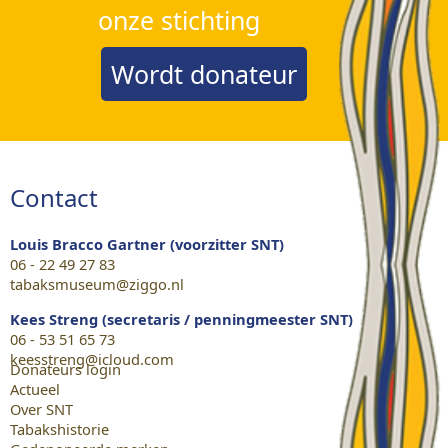
onze stichting
Wordt donateur
Contact
Louis Bracco Gartner (voorzitter SNT)
06 - 22 49 27 83
tabaksmuseum@ziggo.nl
Kees Streng (secretaris / penningmeester SNT)
06 - 53 51 65 73
keesstreng@icloud.com
Donateurs login
Actueel
Over SNT
Tabakshistorie