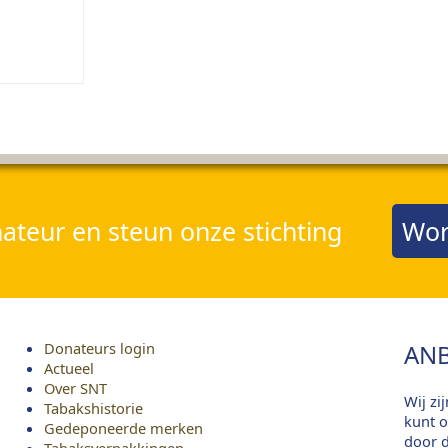
teur en steun onze stichting
Wor
Donateurs login
ANB
Actueel
Over SNT
Wij zi
Tabakshistorie
kunt o
Gedeponeerde merken
door d