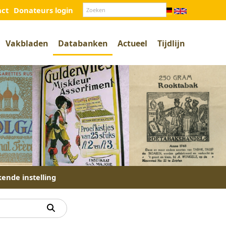
act
Donateurs login
Vakbladen
Databanken
Actueel
Tijdlijn
kende instelling