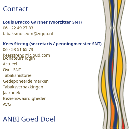
Contact
Louis Bracco Gartner (voorzitter SNT)
06 - 22 49 27 83
tabaksmuseum@ziggo.nl
Kees Streng (secretaris / penningmeester SNT)
06 - 53 51 65 73
keesstreng@icloud.com
Donateurs login
Actueel
Over SNT
Tabakshistorie
Gedeponeerde merken
Tabaksverpakkingen
Jaarboek
Bezienswaardigheden
AVG
ANBI Goed Doel