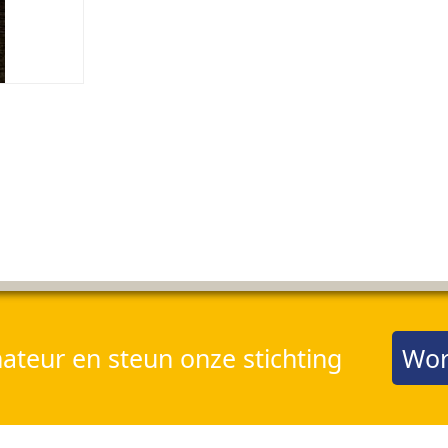
teur en steun onze stichting
Wor