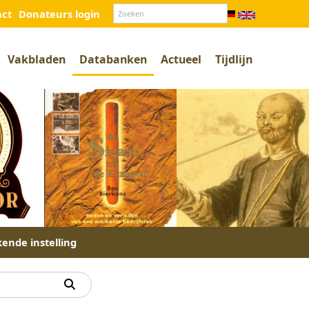
act
Donateurs login
Vakbladen
Databanken
Actueel
Tijdlijn
kende instelling