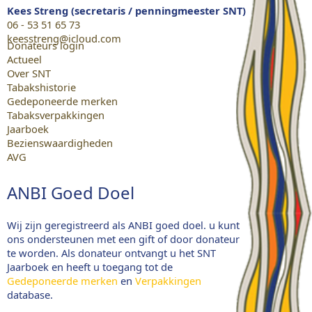
Kees Streng (secretaris / penningmeester SNT)
06 - 53 51 65 73
keesstreng@icloud.com
Donateurs login
Actueel
Over SNT
Tabakshistorie
Gedeponeerde merken
Tabaksverpakkingen
Jaarboek
Bezienswaardigheden
AVG
ANBI Goed Doel
Wij zijn geregistreerd als ANBI goed doel. u kunt
ons ondersteunen met een gift of door donateur
te worden. Als donateur ontvangt u het SNT
Jaarboek en heeft u toegang tot de
Gedeponeerde merken
en
Verpakkingen
database.