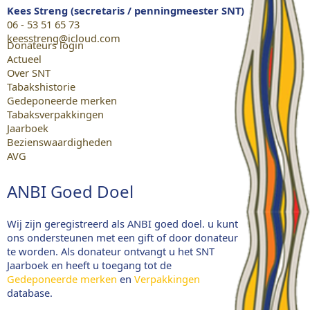
Kees Streng (secretaris / penningmeester SNT)
06 - 53 51 65 73
keesstreng@icloud.com
Donateurs login
Actueel
Over SNT
Tabakshistorie
Gedeponeerde merken
Tabaksverpakkingen
Jaarboek
Bezienswaardigheden
AVG
ANBI Goed Doel
Wij zijn geregistreerd als ANBI goed doel. u kunt
ons ondersteunen met een gift of door donateur
te worden. Als donateur ontvangt u het SNT
Jaarboek en heeft u toegang tot de
Gedeponeerde merken
en
Verpakkingen
database.