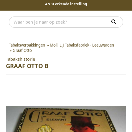
ANBI erkende instelling
Tabaksverpakkingen
»
Moll, L.J Tabaksfabriek - Leeuwarden
»
Graaf Otto
Tabakshistorie
GRAAF OTTO B