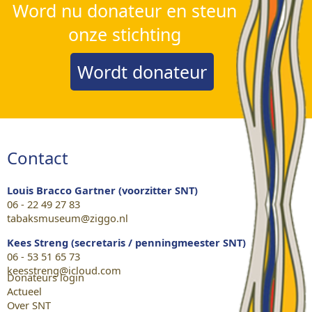
Word nu donateur en steun
onze stichting
Wordt donateur
Contact
Louis Bracco Gartner (voorzitter SNT)
06 - 22 49 27 83
tabaksmuseum@ziggo.nl
Kees Streng (secretaris / penningmeester SNT)
06 - 53 51 65 73
keesstreng@icloud.com
Donateurs login
Actueel
Over SNT