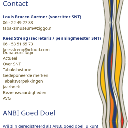
Contact
Louis Bracco Gartner (voorzitter SNT)
06 - 22 49 27 83
tabaksmuseum@ziggo.nl
Kees Streng (secretaris / penningmeester SNT)
06 - 53 51 65 73
keesstreng@icloud.com
Donateurs login
Actueel
Over SNT
Tabakshistorie
Gedeponeerde merken
Tabaksverpakkingen
Jaarboek
Bezienswaardigheden
AVG
ANBI Goed Doel
Wij zijn geregistreerd als ANBI goed doel. u kunt