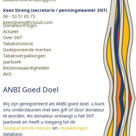
Kees Streng (secretaris / penningmeester SNT)
06 - 53 51 65 73
keesstreng@icloud.com
Donateurs login
Actueel
Over SNT
Tabakshistorie
Gedeponeerde merken
Tabaksverpakkingen
Jaarboek
Bezienswaardigheden
AVG
ANBI Goed Doel
Wij zijn geregistreerd als ANBI goed doel. u kunt
ons ondersteunen met een gift of door donateur
te worden. Als donateur ontvangt u het SNT
Jaarboek en heeft u toegang tot de
Gedeponeerde merken
en
Verpakkingen
database.