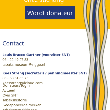
Wordt donateur
Contact
Louis Bracco Gartner (voorzitter SNT)
06 - 22 49 27 83
tabaksmuseum@ziggo.nl
Kees Streng (secretaris / penningmeester SNT)
06 - 53 51 65 73
keesstreng@icloud.com
Donateurs login
Actueel
Over SNT
Tabakshistorie
Gedeponeerde merken
Tabaksverpakkingen