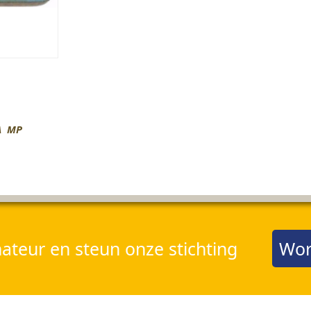
KA MP
teur en steun onze stichting
Wor