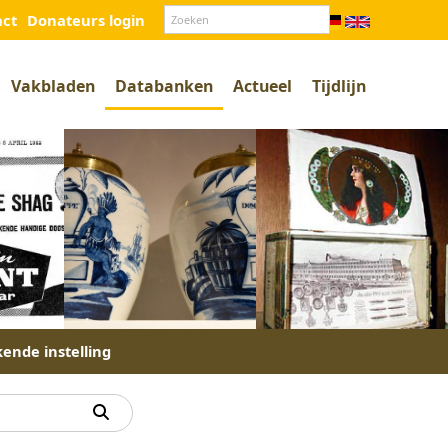
act
Donateurs login
Vakbladen
Databanken
Actueel
Tijdlijn
kende instelling