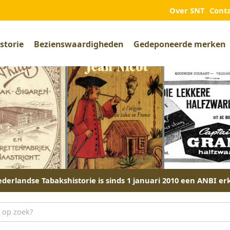
Over SNT
Cont
storie
Bezienswaardigheden
Gedeponeerde merken
derlandse Tabakshistorie is sinds 1 januari 2010 een ANBI er