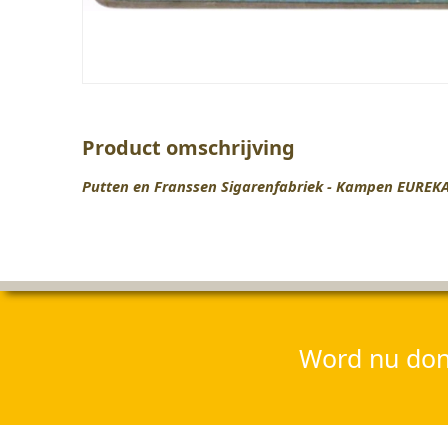
Product omschrijving
Putten en Franssen Sigarenfabriek - Kampen EURE
Word nu dona