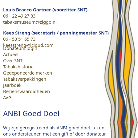
Louis Bracco Gartner (voorzitter SNT)
06 - 22 49 27 83
tabaksmuseum@ziggo.nl
Kees Streng (secretaris / penningmeester SNT)
06 - 53 51 65 73
keesstreng@icloud.com
Donateurs login
Actueel
Over SNT
Tabakshistorie
Gedeponeerde merken
Tabaksverpakkingen
Jaarboek
Bezienswaardigheden
AVG
ANBI Goed Doel
Wij zijn geregistreerd als ANBI goed doel. u kunt
ons ondersteunen met een gift of door donateur