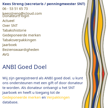
Kees Streng (secretaris / penningmeester SNT)
06 - 53 51 65 73
keesstreng@icloud.com
Donateurs login
Actueel
Over SNT
Tabakshistorie
Gedeponeerde merken
Tabaksverpakkingen
Jaarboek
Bezienswaardigheden
AVG
ANBI Goed Doel
Wij zijn geregistreerd als ANBI goed doel. u kunt
ons ondersteunen met een gift of door donateur
te worden. Als donateur ontvangt u het SNT
Jaarboek en heeft u toegang tot de
Gedeponeerde merken
en
Verpakkingen
database.