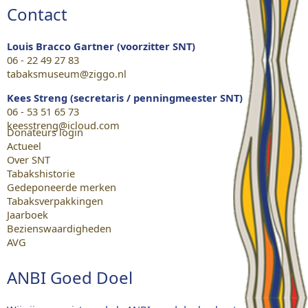
Contact
Louis Bracco Gartner (voorzitter SNT)
06 - 22 49 27 83
tabaksmuseum@ziggo.nl
Kees Streng (secretaris / penningmeester SNT)
06 - 53 51 65 73
keesstreng@icloud.com
Donateurs login
Actueel
Over SNT
Tabakshistorie
Gedeponeerde merken
Tabaksverpakkingen
Jaarboek
Bezienswaardigheden
AVG
ANBI Goed Doel