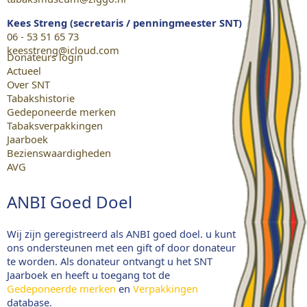
Kees Streng (secretaris / penningmeester SNT)
06 - 53 51 65 73
keesstreng@icloud.com
Donateurs login
Actueel
Over SNT
Tabakshistorie
Gedeponeerde merken
Tabaksverpakkingen
Jaarboek
Bezienswaardigheden
AVG
ANBI Goed Doel
Wij zijn geregistreerd als ANBI goed doel. u kunt
ons ondersteunen met een gift of door donateur
te worden. Als donateur ontvangt u het SNT
Jaarboek en heeft u toegang tot de
Gedeponeerde merken
en
Verpakkingen
database.