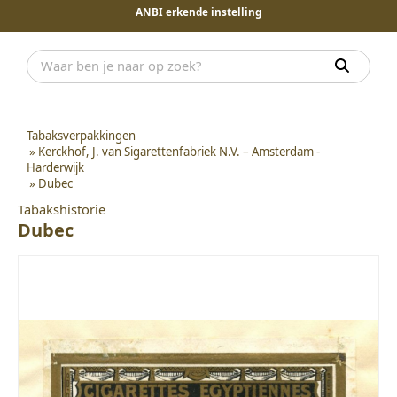
ANBI erkende instelling
Tabaksverpakkingen
»
Kerckhof, J. van Sigarettenfabriek N.V. – Amsterdam -
Harderwijk
»
Dubec
Tabakshistorie
Dubec