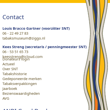
Contact
Louis Bracco Gartner (voorzitter SNT)
06 - 22 49 27 83
tabaksmuseum@ziggo.nl
Kees Streng (secretaris / penningmeester SNT)
06 - 53 51 65 73
keesstreng@icloud.com
Donateurs login
Actueel
Over SNT
Tabakshistorie
Gedeponeerde merken
Tabaksverpakkingen
Jaarboek
Bezienswaardigheden
AVG