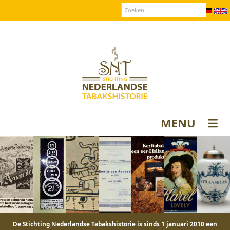
Over SNT
Contact
Donateurs login
MENU
De Stichting Nederlandse Tabakshistorie is sinds 1 januari 2010 een