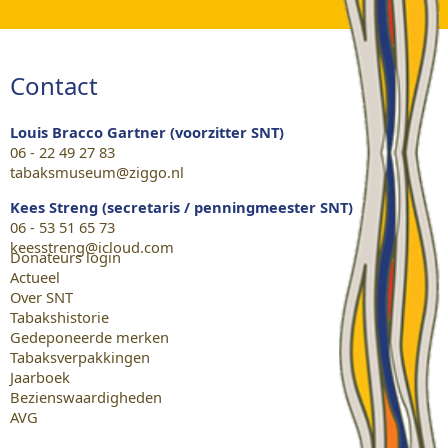
Contact
Louis Bracco Gartner (voorzitter SNT)
06 - 22 49 27 83
tabaksmuseum@ziggo.nl
Kees Streng (secretaris / penningmeester SNT)
06 - 53 51 65 73
keesstreng@icloud.com
Donateurs login
Actueel
Over SNT
Tabakshistorie
Gedeponeerde merken
Tabaksverpakkingen
Jaarboek
Bezienswaardigheden
AVG