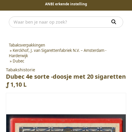
ANBI erkende instelling
Tabaksverpakkingen
»
Kerckhof, J. van Sigarettenfabriek N.V. – Amsterdam -
Harderwijk
»
Dubec
Tabakshistorie
Dubec 4e sorte -doosje met 20 sigaretten
ƒ 1,10 L