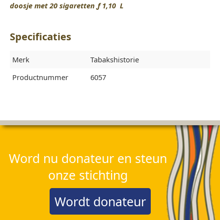
doosje met 20 sigaretten ƒ 1,10 L
Specificaties
Merk
Tabakshistorie
Productnummer
6057
Word nu donateur en steun
onze stichting
Wordt donateur