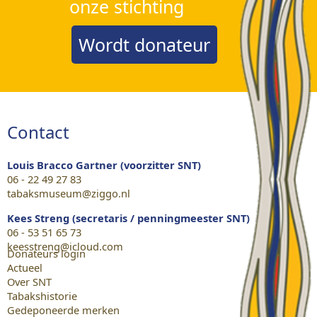
onze stichting
Wordt donateur
Contact
Louis Bracco Gartner (voorzitter SNT)
06 - 22 49 27 83
tabaksmuseum@ziggo.nl
Kees Streng (secretaris / penningmeester SNT)
06 - 53 51 65 73
keesstreng@icloud.com
Donateurs login
Actueel
Over SNT
Tabakshistorie
Gedeponeerde merken