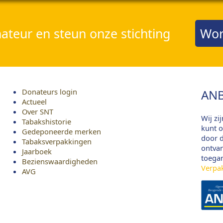
teur en steun onze stichting
Wor
Donateurs login
ANB
Actueel
Over SNT
Wij zi
Tabakshistorie
kunt o
Gedeponeerde merken
door d
Tabaksverpakkingen
ontvan
Jaarboek
toega
Bezienswaardigheden
Verpa
AVG