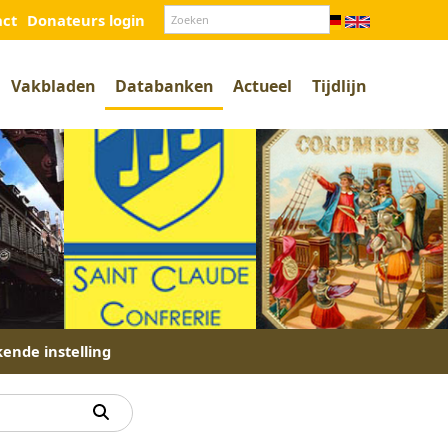
act
Donateurs login
Vakbladen
Databanken
Actueel
Tijdlijn
kende instelling