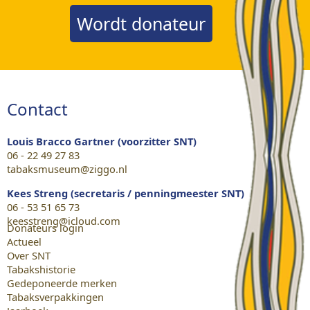
Wordt donateur
Contact
Louis Bracco Gartner (voorzitter SNT)
06 - 22 49 27 83
tabaksmuseum@ziggo.nl
Kees Streng (secretaris / penningmeester SNT)
06 - 53 51 65 73
keesstreng@icloud.com
Donateurs login
Actueel
Over SNT
Tabakshistorie
Gedeponeerde merken
Tabaksverpakkingen