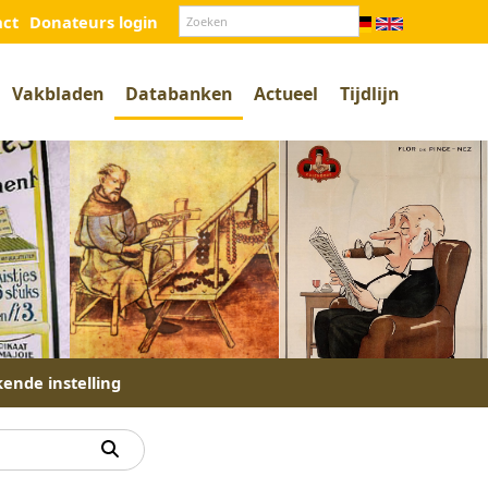
act
Donateurs login
Vakbladen
Databanken
Actueel
Tijdlijn
kende instelling