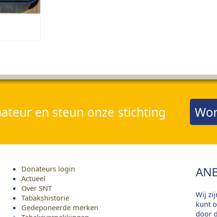
teur en steun onze stichting
Wor
Donateurs login
ANB
Actueel
Over SNT
Wij zi
Tabakshistorie
kunt o
Gedeponeerde merken
door d