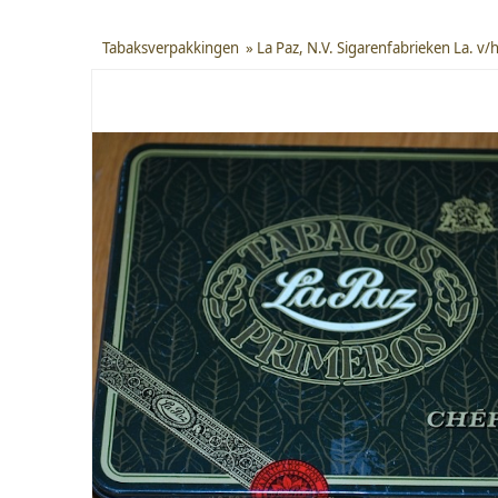
Tabaksverpakkingen
»
La Paz, N.V. Sigarenfabrieken La. v