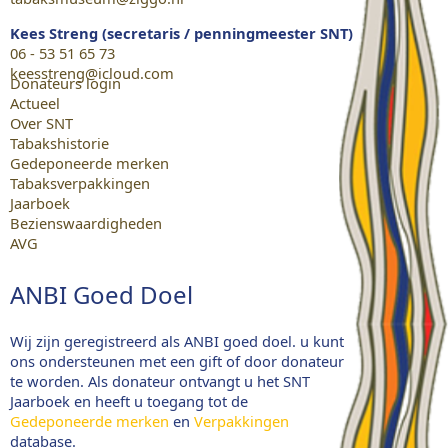
Kees Streng (secretaris / penningmeester SNT)
06 - 53 51 65 73
keesstreng@icloud.com
Donateurs login
Actueel
Over SNT
Tabakshistorie
Gedeponeerde merken
Tabaksverpakkingen
Jaarboek
Bezienswaardigheden
AVG
ANBI Goed Doel
Wij zijn geregistreerd als ANBI goed doel. u kunt
ons ondersteunen met een gift of door donateur
te worden. Als donateur ontvangt u het SNT
Jaarboek en heeft u toegang tot de
Gedeponeerde merken
en
Verpakkingen
database.