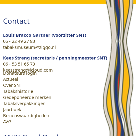
Contact
Louis Bracco Gartner (voorzitter SNT)
06 - 22 49 27 83
tabaksmuseum@ziggo.nl
Kees Streng (secretaris / penningmeester SNT)
06 - 53 51 65 73
keesstreng@icloud.com
Donateurs login
Actueel
Over SNT
Tabakshistorie
Gedeponeerde merken
Tabaksverpakkingen
Jaarboek
Bezienswaardigheden
AVG